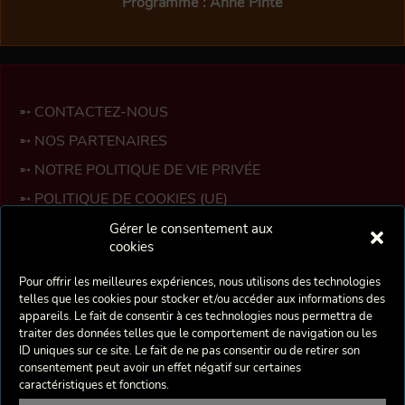
Programme : Anne Pinte
CONTACTEZ-NOUS
NOS PARTENAIRES
NOTRE POLITIQUE DE VIE PRIVÉE
POLITIQUE DE COOKIES (UE)
ESPACE MEMBRES
Gérer le consentement aux
cookies
La Crécelle est une troupe bruxelloise de théâtre
Pour offrir les meilleures expériences, nous utilisons des technologies
amateur fondée en 1975 par deux professeurs d’Art
telles que les cookies pour stocker et/ou accéder aux informations des
Dramatique de l’Académie de Berchem-Sainte-Agathe :
appareils. Le fait de consentir à ces technologies nous permettra de
Danielle Munter et Christian Lombard, suite au
traiter des données telles que le comportement de navigation ou les
montage de la pièce de Charles Dyer : «La Crécelle».
ID uniques sur ce site. Le fait de ne pas consentir ou de retirer son
consentement peut avoir un effet négatif sur certaines
Encouragé par l’Association Culturelle et Artistique de
caractéristiques et fonctions.
Berchem-Sainte-Agathe et avec la complicité de