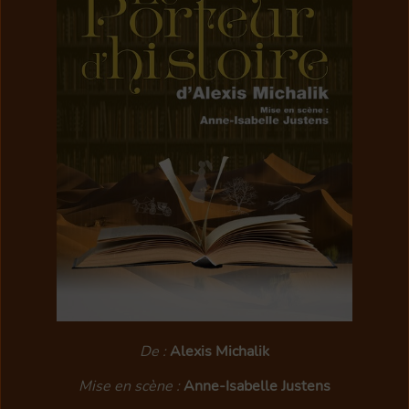
CONTACTEZ-NOUS
ABONNEMENTS
LOCALISATION
NOS FEUILLETS
PARTICIPEZ
SPECTACLES PASSÉS
De :
Alexis Michalik
Mise en scène :
Anne-Isabelle Justens