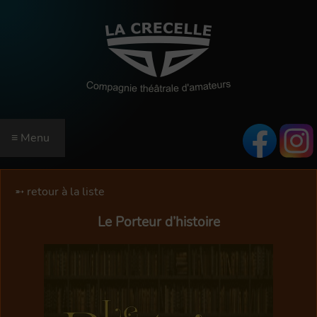
≡ Menu
ACCUEIL
retour à la liste
SAISON
Le Porteur d’histoire
RÉSERVATIONS
EN SAVOIR PLUS
INFORMATIONS
QUI SOMMES-NOUS ?
RÉSERVEZ EN LIGNE