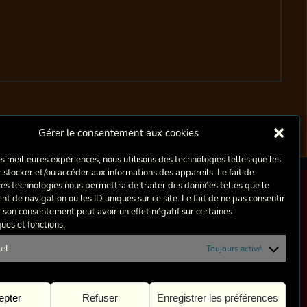
Gérer le consentement aux cookies
les meilleures expériences, nous utilisons des technologies telles que les
 stocker et/ou accéder aux informations des appareils. Le fait de
ces technologies nous permettra de traiter des données telles que le
 de navigation ou les ID uniques sur ce site. Le fait de ne pas consentir
 fondée en 1975 par deux professeurs d’Art Dramatique de
r son consentement peut avoir un effet négatif sur certaines
 Christian Lombard, suite au montage de la pièce de
ques et fonctions.
Culturelle et Artistique de Berchem-Sainte-Agathe et avec
allait donner naissance à une petite troupe.
el
Toujours activé
blic le plus large possible, sans se limiter à un type
epter
Refuser
Enregistrer les préférences
 satisfaire le public tout en évitant les pièges de la facilité