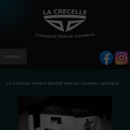
≡ Menu
ACCUEIL
SAISON
La Crécelle revient bientôt avec un nouveau spectacle …
RÉSERVATIONS
EN SAVOIR PLUS
INFORMATIONS
QUI SOMMES-NOUS ?
RÉSERVEZ EN LIGNE