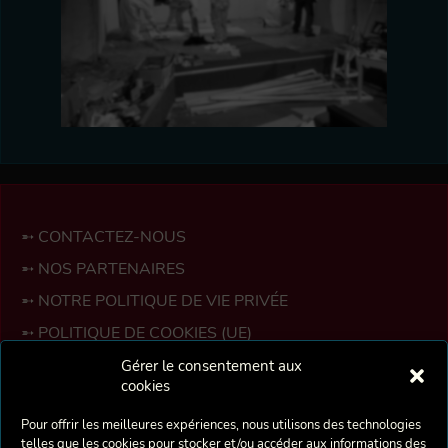
CONTACTEZ-NOUS
ABONNEMENTS
LOCALISATION
NOS FEUILLETS
PARTICIPEZ
SPECTACLES PASSÉS
CONTACTEZ-NOUS
NOS PARTENAIRES
NOTRE POLITIQUE DE VIE PRIVÉE
POLITIQUE DE COOKIES (UE)
ESPACE MEMBRES
Gérer le consentement aux
cookies
La Crécelle est une troupe bruxelloise de théâtre
Pour offrir les meilleures expériences, nous utilisons des technologies
amateur fondée en 1975 par deux professeurs d’Art
telles que les cookies pour stocker et/ou accéder aux informations des