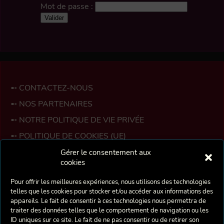
CONTACTEZ-NOUS
ABONNEMENTS
Mot de passe :
LOCALISATION
NOS FEUILLETS
PARTICIPEZ
SPECTACLES PASSÉS
CONTACTEZ-NOUS
NOS PARTENAIRES
NOTRE POLITIQUE DE VIE PRIVÉE
POLITIQUE DE COOKIES (UE)
ESPACE MEMBRES
Gérer le consentement aux
cookies
La Crécelle est une troupe bruxelloise de théâtre
Pour offrir les meilleures expériences, nous utilisons des technologies
amateur fondée en 1975 par deux professeurs d’Art
telles que les cookies pour stocker et/ou accéder aux informations des
Dramatique de l’Académie de Berchem-Sainte-Agathe :
appareils. Le fait de consentir à ces technologies nous permettra de
Danielle Munter et Christian Lombard, suite au
traiter des données telles que le comportement de navigation ou les
montage de la pièce de Charles Dyer : «La Crécelle».
ID uniques sur ce site. Le fait de ne pas consentir ou de retirer son