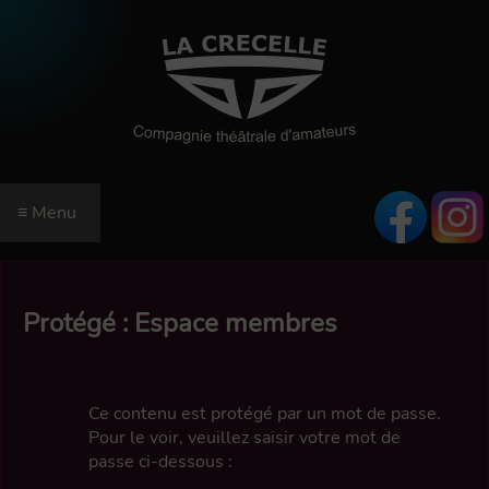
≡ Menu
ACCUEIL
SAISON
Protégé : Espace membres
RÉSERVATIONS
EN SAVOIR PLUS
INFORMATIONS
Ce contenu est protégé par un mot de passe.
Pour le voir, veuillez saisir votre mot de
QUI SOMMES-NOUS ?
RÉSERVEZ EN LIGNE
passe ci-dessous :