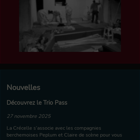
CONTACTEZ-NOUS
ABONNEMENTS
LOCALISATION
NOS FEUILLETS
PARTICIPEZ
SPECTACLES PASSÉS
Nouvelles
Découvrez le Trio Pass
27 novembre 2025
La Crécelle s’associe avec les compagnies
berchemoises Peplum et Claire de scène pour vous