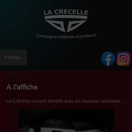
≡ Menu
ACCUEIL
SAISON
A l'affiche
RÉSERVATIONS
La Crécelle revient bientôt avec un nouveau spectacle …
EN SAVOIR PLUS
INFORMATIONS
QUI SOMMES-NOUS ?
RÉSERVEZ EN LIGNE