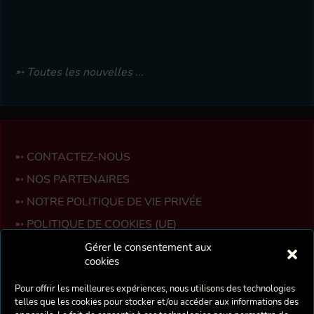
Toutes les nouvelles ...
CONTACTEZ-NOUS
NOS PARTENAIRES
NOTRE POLITIQUE DE VIE PRIVÉE
POLITIQUE DE COOKIES (UE)
ESPACE MEMBRES
Gérer le consentement aux
cookies
La Crécelle est une troupe bruxelloise de théâtre
Pour offrir les meilleures expériences, nous utilisons des technologies
amateur fondée en 1975 par deux professeurs d’Art
telles que les cookies pour stocker et/ou accéder aux informations des
Dramatique de l’Académie de Berchem-Sainte-Agathe :