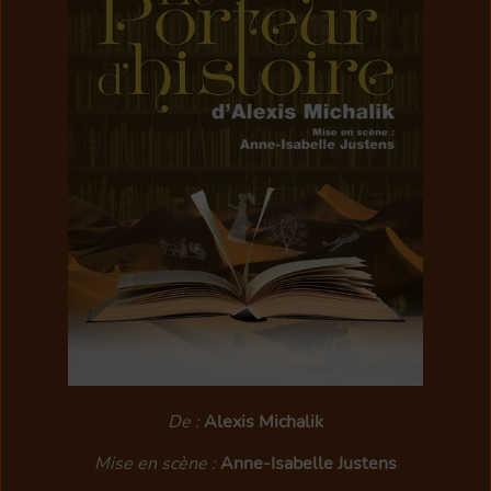
CONTACTEZ-NOUS
ABONNEMENTS
LOCALISATION
NOS FEUILLETS
PARTICIPEZ
SPECTACLES PASSÉS
De :
Alexis Michalik
Mise en scène :
Anne-Isabelle Justens