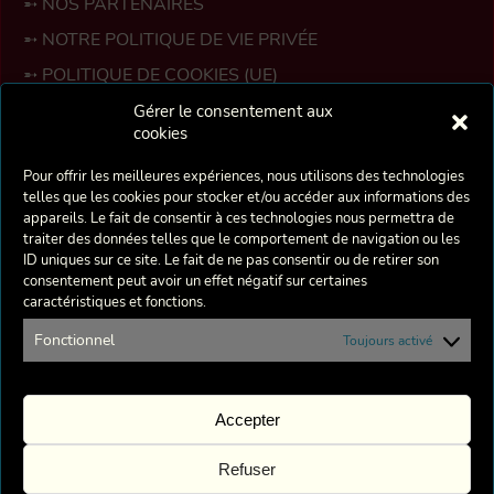
NOS PARTENAIRES
NOTRE POLITIQUE DE VIE PRIVÉE
POLITIQUE DE COOKIES (UE)
ESPACE MEMBRES
Gérer le consentement aux
cookies
La Crécelle est une troupe bruxelloise de théâtre
Pour offrir les meilleures expériences, nous utilisons des technologies
amateur fondée en 1975 par deux professeurs d’Art
telles que les cookies pour stocker et/ou accéder aux informations des
Dramatique de l’Académie de Berchem-Sainte-Agathe :
appareils. Le fait de consentir à ces technologies nous permettra de
Danielle Munter et Christian Lombard, suite au
traiter des données telles que le comportement de navigation ou les
montage de la pièce de Charles Dyer : «La Crécelle».
ID uniques sur ce site. Le fait de ne pas consentir ou de retirer son
consentement peut avoir un effet négatif sur certaines
Encouragé par l’Association Culturelle et Artistique de
caractéristiques et fonctions.
Berchem-Sainte-Agathe et avec la complicité de
l’Académie et de la Commune, ce spectacle allait donner
Fonctionnel
Toujours activé
naissance à une petite troupe.
Accepter
Notre but est de présenter des spectacles de qualité à
un public le plus large possible, sans se limiter à un
type particulier de répertoire. Nous avons à cœur de
Refuser