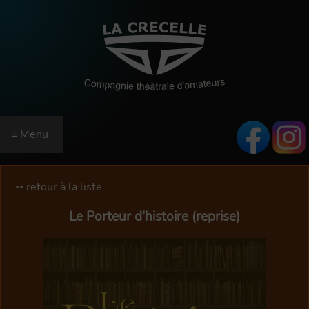
≡ Menu
ACCUEIL
retour à la liste
SAISON
Le Porteur d’histoire (reprise)
RÉSERVATIONS
EN SAVOIR PLUS
INFORMATIONS
QUI SOMMES-NOUS ?
RÉSERVEZ EN LIGNE